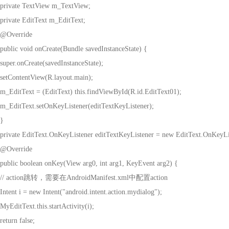
private TextView m_TextView;
private EditText m_EditText;
@Override
public void onCreate(Bundle savedInstanceState) {
super.onCreate(savedInstanceState);
setContentView(R.layout.main);
m_EditText = (EditText) this.findViewById(R.id.EditText01);
m_EditText.setOnKeyListener(editTextKeyListener);
}
private EditText.OnKeyListener editTextKeyListener = new EditText.OnKeyLi
@Override
public boolean onKey(View arg0, int arg1, KeyEvent arg2) {
// action
跳转，需要在
AndroidManifest.xml
中配置
action
Intent i = new Intent("android.intent.action.mydialog");
MyEditText.this.startActivity(i);
return false;