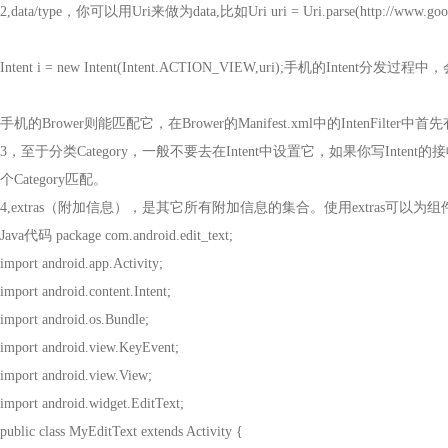
2,data/type
，你可以用
Uri
来做为
data,
比如
Uri uri = Uri.parse(http://www.go
Intent i = new Intent(Intent.ACTION_VIEW,uri);
手机的
Intent
分发过程中，
手机的
Brower
则能匹配它，在
Brower
的
Manifest.xml
中的
IntenFilter
中首先
3
，至于分类
Category
，一般不要去在
Intent
中设置它，如果你写
Intent
的接
个
Category
匹配。
4,extras
（附加信息），是其它所有附加信息的集合。使用
extras
可以为组
Java
代码
package com.android.edit_text;
import android.app.Activity;
import android.content.Intent;
import android.os.Bundle;
import android.view.KeyEvent;
import android.view.View;
import android.widget.EditText;
public class MyEditText extends Activity {