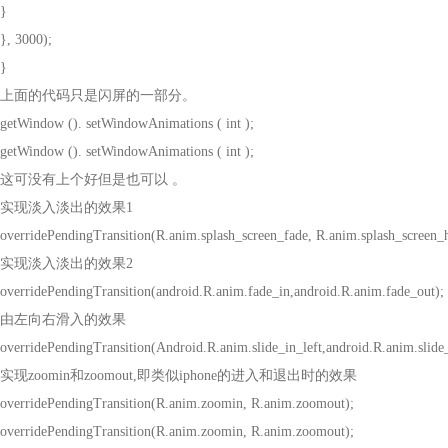
}
}, 3000);
}
上面的代码只是闪屏的一部分。
getWindow (). setWindowAnimations ( int );
getWindow (). setWindowAnimations ( int );
这可没有上个好但是也可以 。
实现淡入淡出的效果
1
overridePendingTransition(R.anim.splash_screen_fade, R.anim.splash_screen_
实现淡入淡出的效果
2
overridePendingTransition(android.R.anim.fade_in,android.R.anim.fade_out);
由左向右滑入的效果
overridePendingTransition(Android.R.anim.slide_in_left,android.R.anim.slide_
实现
zoomin
和
zoomout,
即类似
iphone
的进入和退出时的效果
overridePendingTransition(R.anim.zoomin, R.anim.zoomout);
overridePendingTransition(R.anim.zoomin, R.anim.zoomout);