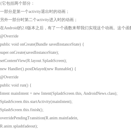
{
它包括两个部分：
一部分是第一个
activity
退出时的动画；
另外一部分时第二个
activity
进入时的动画；
在
Android
的
2.0
版本之后，有了一个函数来帮我们实现这个动画。这个函
@Override
public void onCreate(Bundle savedInstanceState) {
super.onCreate(savedInstanceState);
setContentView(R.layout.SplashScreen);
new Handler().postDelayed(new Runnable() {
@Override
public void run() {
Intent mainIntent = new Intent(SplashScreen.this,
AndroidNews.class);
SplashScreen.this.startActivity(mainIntent);
SplashScreen.this.finish();
overridePendingTransition(R.anim.mainfadein,
R.anim.splashfadeout);