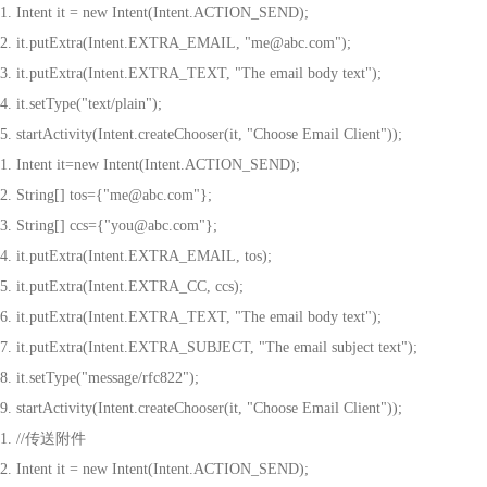
1. Intent it = new Intent(Intent.ACTION_SEND);
2. it.putExtra(Intent.EXTRA_EMAIL, "me@abc.com");
3. it.putExtra(Intent.EXTRA_TEXT, "The email body text");
4. it.setType("text/plain");
5. startActivity(Intent.createChooser(it, "Choose Email Client"));
1. Intent it=new Intent(Intent.ACTION_SEND);
2. String[] tos={"me@abc.com"};
3. String[] ccs={"you@abc.com"};
4. it.putExtra(Intent.EXTRA_EMAIL, tos);
5. it.putExtra(Intent.EXTRA_CC, ccs);
6. it.putExtra(Intent.EXTRA_TEXT, "The email body text");
7. it.putExtra(Intent.EXTRA_SUBJECT, "The email subject text");
8. it.setType("message/rfc822");
9. startActivity(Intent.createChooser(it, "Choose Email Client"));
1. //
传送附件
2. Intent it = new Intent(Intent.ACTION_SEND);