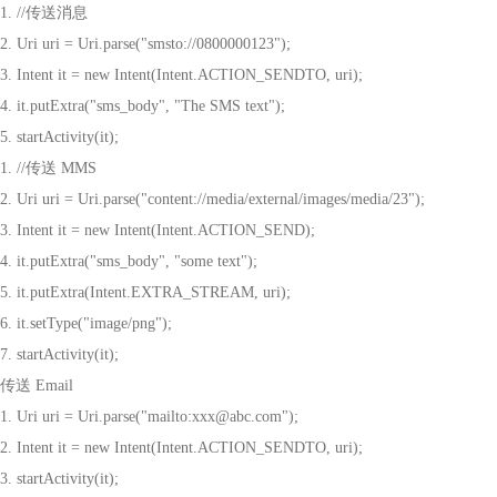
1. //
传送消息
2. Uri uri = Uri.parse("smsto://0800000123");
3. Intent it = new Intent(Intent.ACTION_SENDTO, uri);
4. it.putExtra("sms_body", "The SMS text");
5. startActivity(it);
1. //
传送
MMS
2. Uri uri = Uri.parse("content://media/external/images/media/23");
3. Intent it = new Intent(Intent.ACTION_SEND);
4. it.putExtra("sms_body", "some text");
5. it.putExtra(Intent.EXTRA_STREAM, uri);
6. it.setType("image/png");
7. startActivity(it);
传送
Email
1. Uri uri = Uri.parse("mailto:xxx@abc.com");
2. Intent it = new Intent(Intent.ACTION_SENDTO, uri);
3. startActivity(it);