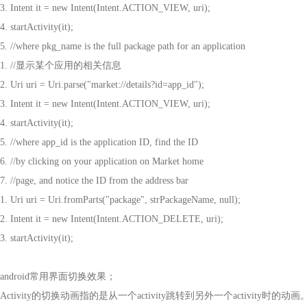
3.
Intent it = new Intent(Intent.ACTION_VIEW, uri);
4.
startActivity(it);
5.
//where pkg_name is the full package path for an application
1.
//
显示某个应用的相关信息
2.
Uri uri = Uri.parse("market://details?id=app_id");
3.
Intent it = new Intent(Intent.ACTION_VIEW, uri);
4.
startActivity(it);
5.
//where app_id is the application ID, find the ID
6.
//by clicking on your application on Market home
7.
//page, and notice the ID from the address bar
1.
Uri uri = Uri.fromParts("package", strPackageName, null);
2.
Intent it = new Intent(Intent.ACTION_DELETE, uri);
3.
startActivity(it);
android
常用界面切换效果；
Activity
的切换动画指的是从一个
activity
跳转到另外一个
activity
时的动画