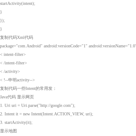
startActivity(intent);
}
});
}
复制代码
Xml
代码
package="com.Android" android:versionCode="1" android:versionName="1.0
< intent-filter>
< /intent-filter>
< /activity>
< !--
申明
activity-->
复制代码一些
Intent
的常用发：
Java
代码 显示网页
1. Uri uri = Uri.parse("http://google.com");
2. Intent it = new Intent(Intent.ACTION_VIEW, uri);
3. startActivity(it);
显示地图