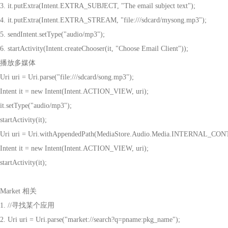
3. it.putExtra(Intent.EXTRA_SUBJECT, "The email subject text");
4. it.putExtra(Intent.EXTRA_STREAM, "file:///sdcard/mysong.mp3");
5. sendIntent.setType("audio/mp3");
6. startActivity(Intent.createChooser(it, "Choose Email Client"));
播放多媒体
Uri uri = Uri.parse("file:///sdcard/song.mp3");
Intent it = new Intent(Intent.ACTION_VIEW, uri);
it.setType("audio/mp3");
startActivity(it);
Uri uri = Uri.withAppendedPath(MediaStore.Audio.Media.INTERNAL_CON
Intent it = new Intent(Intent.ACTION_VIEW, uri);
startActivity(it);
Market
相关
1.
//
寻找某个应用
2.
Uri uri = Uri.parse("market://search?q=pname:pkg_name");