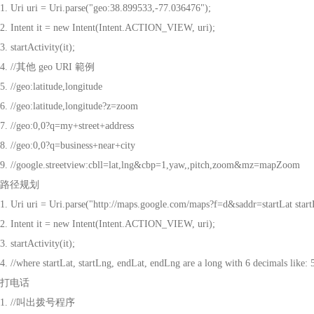
1. Uri uri = Uri.parse("geo:38.899533,-77.036476");
2. Intent it = new Intent(Intent.ACTION_VIEW, uri);
3. startActivity(it);
4. //
其他
geo URI
範例
5. //geo:latitude,longitude
6. //geo:latitude,longitude?z=zoom
7. //geo:0,0?q=my+street+address
8. //geo:0,0?q=business+near+city
9. //google.streetview:cbll=lat,lng&cbp=1,yaw,,pitch,zoom&mz=mapZoom
路径规划
1. Uri uri = Uri.parse("http://maps.google.com/maps?f=d&saddr=startLat s
2. Intent it = new Intent(Intent.ACTION_VIEW, uri);
3. startActivity(it);
4. //where startLat, startLng, endLat, endLng are a long with 6 decimals like:
打电话
1. //
叫出拨号程序