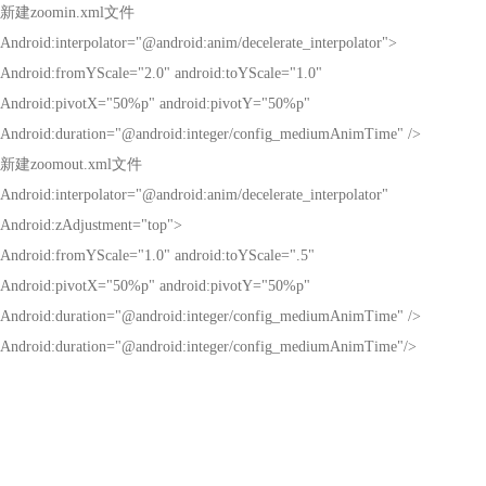
新建
zoomin.xml
文件
Android:interpolator="@android:anim/decelerate_interpolator">
Android:fromYScale="2.0" android:toYScale="1.0"
Android:pivotX="50%p" android:pivotY="50%p"
Android:duration="@android:integer/config_mediumAnimTime" />
新建
zoomout.xml
文件
Android:interpolator="@android:anim/decelerate_interpolator"
Android:zAdjustment="top">
Android:fromYScale="1.0" android:toYScale=".5"
Android:pivotX="50%p" android:pivotY="50%p"
Android:duration="@android:integer/config_mediumAnimTime" />
Android:duration="@android:integer/config_mediumAnimTime"/>