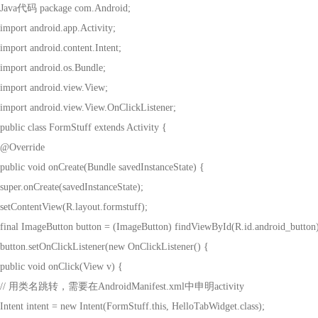
Java
代码
package com.Android;
import android.app.Activity;
import android.content.Intent;
import android.os.Bundle;
import android.view.View;
import android.view.View.OnClickListener;
public class FormStuff extends Activity {
@Override
public void onCreate(Bundle savedInstanceState) {
super.onCreate(savedInstanceState);
setContentView(R.layout.formstuff);
final ImageButton button = (ImageButton) findViewById(R.id.android_button)
button.setOnClickListener(new OnClickListener() {
public void onClick(View v) {
//
用类名跳转，需要在
AndroidManifest.xml
中申明
activity
Intent intent = new Intent(FormStuff.this, HelloTabWidget.class);